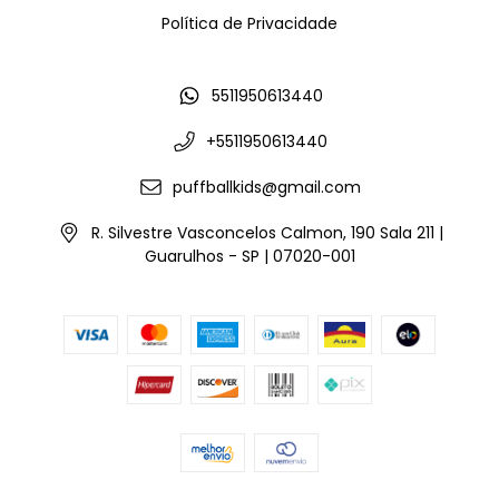
Política de Privacidade
5511950613440
+5511950613440
puffballkids@gmail.com
R. Silvestre Vasconcelos Calmon, 190 Sala 211 |
Guarulhos - SP | 07020-001