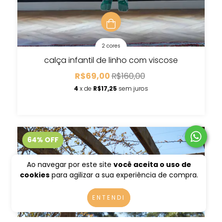
2 cores
calça infantil de linho com viscose
R$69,00
R$160,00
4
x de
R$17,25
sem juros
64
%
OFF
Ao navegar por este site
você aceita o uso de
cookies
para agilizar a sua experiência de compra.
ENTENDI