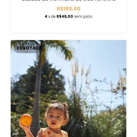
R$180,00
4
x de
R$45,00
sem juros
ESGOTADO