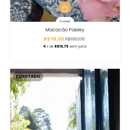
3 cores
Macacão Paisley
R$79,00
R$180,00
4
x de
R$19,75
sem juros
ESGOTADO