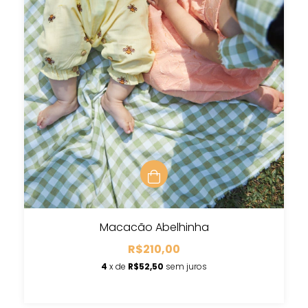
Macacão Abelhinha
R$210,00
4
x de
R$52,50
sem juros