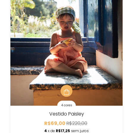
4 cores
Vestido Paisley
R$69,00
R$220,00
4
x de
R$17,25
sem juros