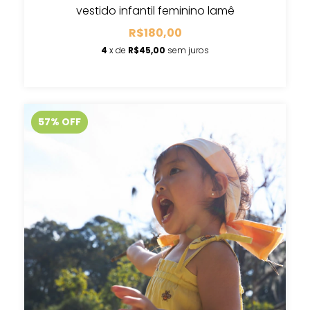
vestido infantil feminino lamê
R$180,00
4
x de
R$45,00
sem juros
57
%
OFF