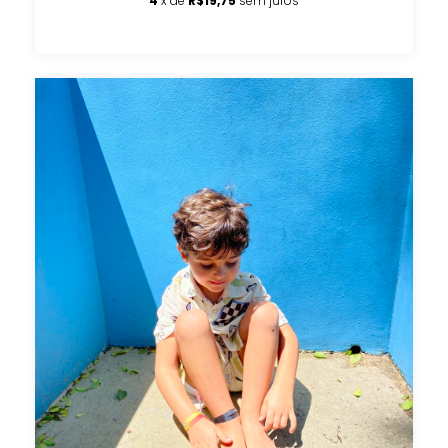
4
x de
R$19,75
sem juros