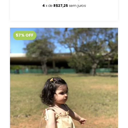
4
x de
R$27,25
sem juros
57
%
OFF