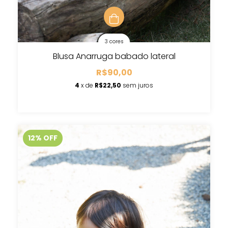
3 cores
Blusa Anarruga babado lateral
R$90,00
4
x de
R$22,50
sem juros
12
%
OFF