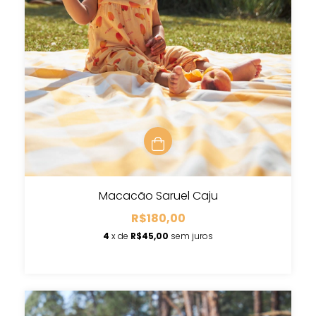
Macacão Saruel Caju
R$180,00
4
x de
R$45,00
sem juros