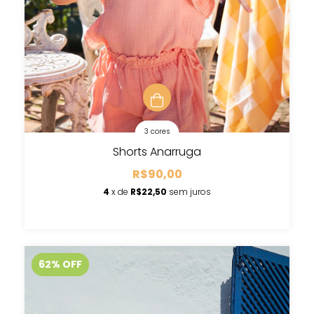
3 cores
Shorts Anarruga
R$90,00
4
x de
R$22,50
sem juros
62
%
OFF