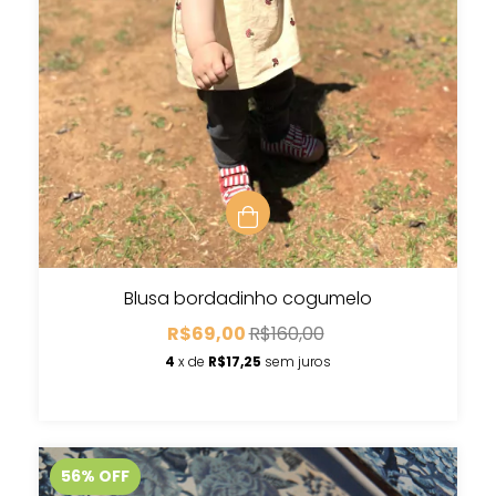
Blusa bordadinho cogumelo
R$69,00
R$160,00
4
x de
R$17,25
sem juros
56
%
OFF