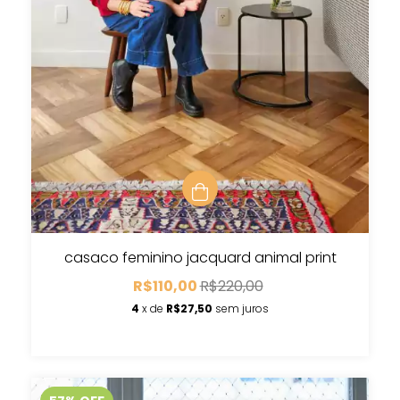
casaco feminino jacquard animal print
R$110,00
R$220,00
4
x de
R$27,50
sem juros