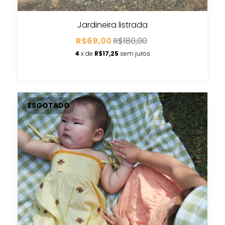
Jardineira listrada
R$69,00
R$180,00
4
x de
R$17,25
sem juros
ESGOTADO