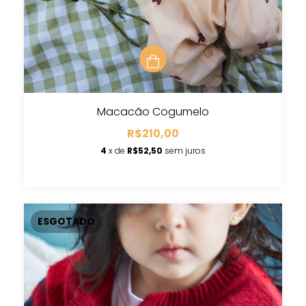
Macacão Cogumelo
R$210,00
4
x de
R$52,50
sem juros
ESGOTADO